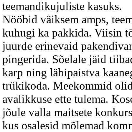
teemandikujuliste kasuks.
Nööbid väiksem amps, tee
kuhugi ka pakkida. Viisin t
juurde erinevaid pakendivari
pingerida. Sõelale jäid tiib
karp ning läbipaistva kaaneg
trükikoda. Meekommid olid
avalikkuse ette tulema. Kos
jõule valla maitsete konkurs
kus osalesid mõlemad komm