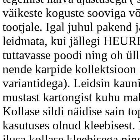
väikeste koguste sooviga või
tootjale. Igal juhul pakend j
leidmata, kui jällegi HEUR
tuttavasse poodi ning oh üll
nende karpide kollektsioon 
variantidega). Leidsin kaun
mustast kartongist kuhu ma
Kollase sildi näidise sain to
kasutuses olnud kleebisest.
ilusa kollase kleebisega nin