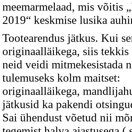
meemarmelaad, mis võitis 
2019“ keskmise lusika auhi
Tootearendus jätkus. Kui se
originaalläikega, siis tekkis
neid veidi mitmekesistada 
tulemuseks kolm maitset:
originaalläikega, mandlija
jätkusid ka pakendi otsingu
Sai ühendust võetud nii mõn
tegemist halva ajastusega ( 