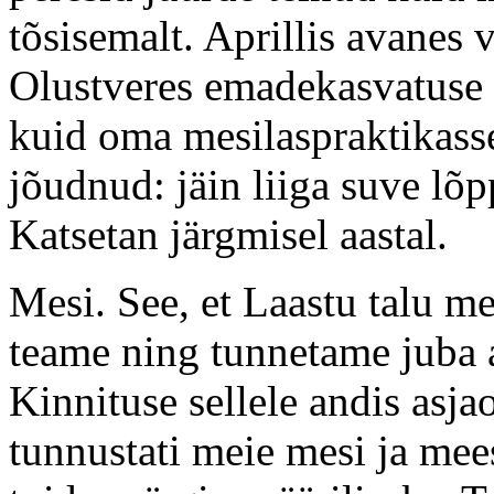
tõsisemalt. Aprillis avanes
Olustveres emadekasvatuse k
kuid oma mesilaspraktikasse
jõudnud: jäin liiga suve lõp
Katsetan järgmisel aastal.
Mesi. See, et Laastu talu me
teame ning tunnetame juba 
Kinnituse sellele andis asjao
tunnustati meie mesi ja me