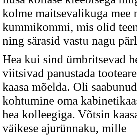
kolme maitsevalikuga mee 
kummikommi, mis olid teem
ning särasid vastu nagu pärl
Hea kui sind ümbritsevad he
viitsivad panustada tootear
kaasa mõelda. Oli saabunud 
kohtumine oma kabinetikaas
hea kolleegiga. Võtsin kaas
väikese ajurünnaku, mille