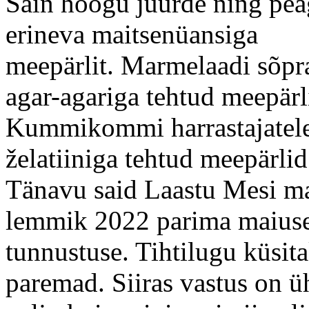
Sain hoogu juurde ning peagi
erineva maitsenüansiga
meepärlit. Marmelaadi sõp
agar-agariga tehtud meepärl
Kummikommi harrastajatele 
želatiiniga tehtud meepärlid
Tänavu said Laastu Mesi m
lemmik 2022 parima maius
tunnustuse. Tihtilugu küsit
paremad. Siiras vastus on ü