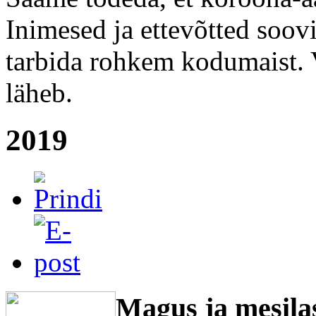
Inimesed ja ettevõtted soovi
tarbida rohkem kodumaist. 
läheb.
2019
Magus ja mesilas