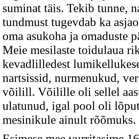
suminat täis. Tekib tunne, 
tundmust tugevdab ka asjao
oma asukoha ja omaduste pär
Meie mesilaste toidulaua ri
kevadlilledest lumikellukes
nartsissid, nurmenukud, ve
võilill. Võilille oli sellel aa
ulatunud, igal pool oli lõput
mesinikule ainult rõõmuks.
Esimese mee vurritasime 16.