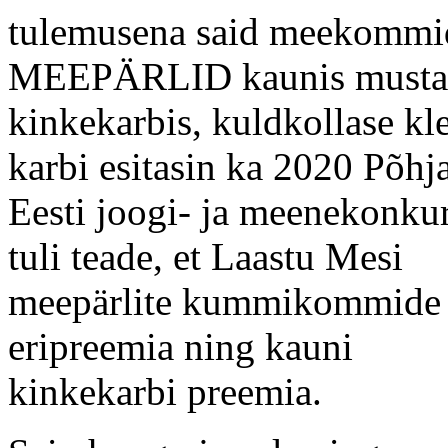
tulemusena said meekommid
MEEPÄRLID kaunis musta
kinkekarbis, kuldkollase kl
karbi esitasin ka 2020 Põhj
Eesti joogi- ja meenekonku
tuli teade, et Laastu Mesi
meepärlite kummikommide v
eripreemia ning kauni
kinkekarbi preemia.