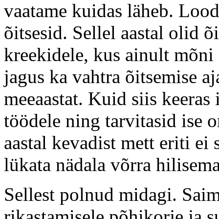
vaatame kuidas läheb. Loodu
õitsesid. Sellel aastal olid 
kreekidele, kus ainult mõni 
jagus ka vahtra õitsemise a
meeaastat. Kuid siis keeras 
töödele ning tarvitasid ise
aastal kevadist mett eriti e
lükata nädala võrra hilisem
Sellest polnud midagi. Sai
rikastamisele põhikorje ja 