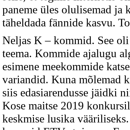
paneme üles olulisemad ja k
täheldada fännide kasvu. To
Neljas K – kommid. See oli 
teema. Kommide ajalugu alg
esimene meekommide katsetus
variandid. Kuna mõlemad k
siis edasiarendusse jäidki
Kose maitse 2019 konkursi
keskmise lusika vääriliseks