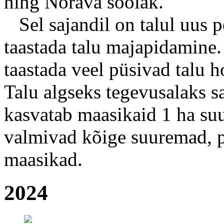
ning Nõrava soolak.
Sel sajandil on talul uus p
taastada talu majapidamine.
taastada veel püsivad talu 
Talu algseks tegevusalaks s
kasvatab maasikaid 1 ha suu
valmivad kõige suuremad,
maasikad.
2024