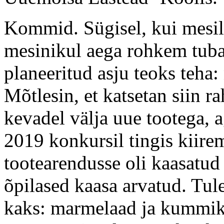
Kommid. Sügisel, kui mesil
mesinikul aega rohkem tubas
planeeritud asju teoks teha
Mõtlesin, et katsetan siin ra
kevadel välja uue tootega, 
2019 konkursil tingis kiir
tootearendusse oli kaasatu
õpilased kaasa arvatud. Tul
kaks: marmelaad ja kummi