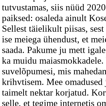
tutvustamas, siis nüüd 2020
paiksed: osaleda ainult Kos
Sellest täielikult piisas, se
ise meiega ühendust, et mei
saada. Pakume ju mett igale
ka muidu maiasmokkadele. V
suvelõpumesi, mis mahedam
krihvtisem. Mee omadused ja
taimelt nektar korjatud. Ko
selle, et tegime internetis