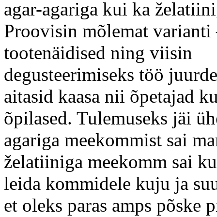
agar-agariga kui ka želatiini
Proovisin mõlemat varianti
tootenäidised ning viisin
degusteerimiseks töö juurd
aitasid kaasa nii õpetajad k
õpilased. Tulemuseks jäi üh
agariga meekommist sai ma
želatiiniga meekomm sai k
leida kommidele kuju ja suu
et oleks paras amps põske p