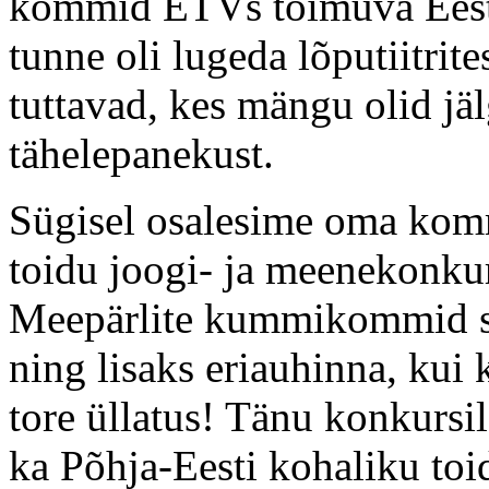
kommid ETVs toimuva Eesti
tunne oli lugeda lõputiitri
tuttavad, kes mängu olid jä
tähelepanekust.
Sügisel osalesime oma kom
toidu joogi- ja meenekonku
Meepärlite kummikommid sa
ning lisaks eriauhinna, kui 
tore üllatus! Tänu konkursi
ka Põhja-Eesti kohaliku toi