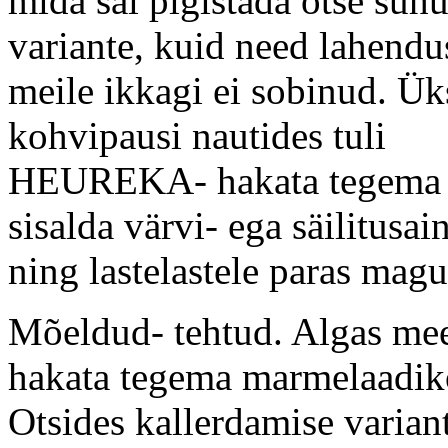
mida sai pigistada otse suh
variante, kuid need lahendu
meile ikkagi ei sobinud. Ü
kohvipausi nautides tuli
HEUREKA- hakata tegema 
sisalda värvi- ega säilitusai
ning lastelastele paras mag
Mõeldud- tehtud. Algas me
hakata tegema marmelaadi
Otsides kallerdamise variant