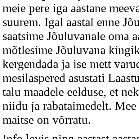
meie pere iga aastane meeva
suurem. Igal aastal enne Jõu
saatsime Jõuluvanale oma a
mõtlesime Jõuluvana kingiko
kergendada ja ise mett varu
mesilaspered asustati Laast
talu maadele eelduse, et nek
niidu ja rabataimedelt. Mee
maitse on võrratu.
Info levis ning aastast aast