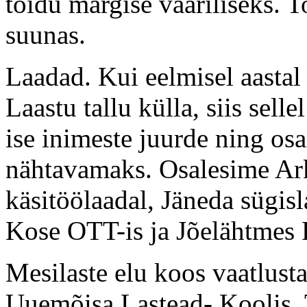
toidu märgise vääriliseks. T
suunas.
Laadad. Kui eelmisel aastal
Laastu tallu külla, siis sell
ise inimeste juurde ning osa
nähtavamaks. Osalesime Ar
käsitöölaadal, Jäneda sügis
Kose OTT-is ja Jõelähtmes 
Mesilaste elu koos vaatlust
Uuemõisa Lastead- Koolis. T