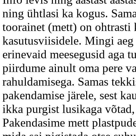
ning ühtlasi ka kogus. Sama
toorainet (mett) on ohtrasti
kasutusviisidele. Mingi aeg
erinevaid meesegusid aga tu
piirdume ainult oma pere va
rahuldamisega. Samas tekk
pakendamise järele, sest ka
ikka purgist lusikaga võtad,
Pakendasime mett plastpude