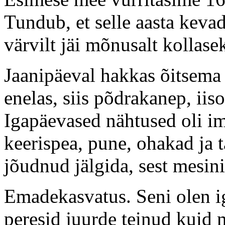
Tundub, et selle aasta kevad
värvilt jäi mõnusalt kollase
Jaanipäeval hakkas õitsema 
enelas, siis põdrakanep, iis
Igapäevased nähtused oli im
keerispea, pune, ohakad ja 
jõudnud jälgida, sest mesini
Emadekasvatus. Seni olen ig
peresid juurde teinud kuid m