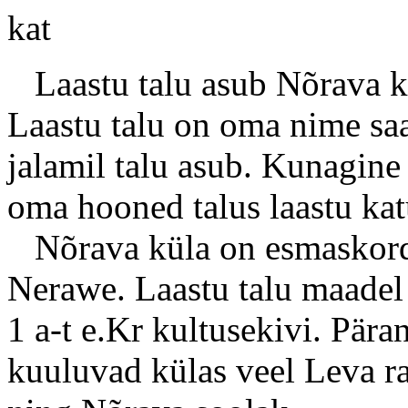
Laastu talu asub Nõrava kü
Laastu talu on oma nime saa
jalamil talu asub. Kunagine
oma hooned talus laastu kat
Nõrava küla on esmaskords
Nerawe. Laastu talu maadel
1 a-t e.Kr kultusekivi. Pära
kuuluvad külas veel Leva r