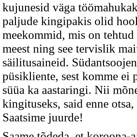
kujunesid väga töömahukak
paljude kingipakis olid hoo
meekommid, mis on tehtud 
meest ning see tervislik maiu
säilitusaineid. Südantsoojen
püsikliente, sest komme ei 
süüa ka aastaringi. Nii mõn
kingituseks, said enne otsa,
Saatsime juurde!
Saame tõdeda, et koroona-aa