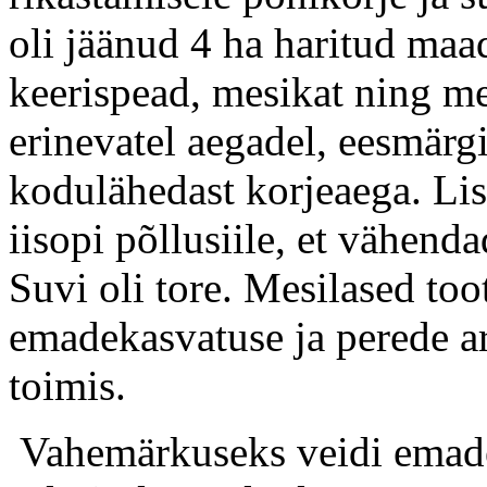
oli jäänud 4 ha haritud maa
keerispead, mesikat ning m
erinevatel aegadel, eesmärg
kodulähedast korjeaega. Li
iisopi põllusiile, et vähend
Suvi oli tore. Mesilased too
emadekasvatuse ja perede 
toimis.
Vahemärkuseks veidi emade