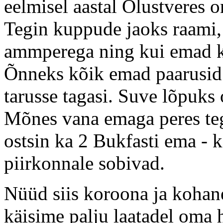
eelmisel aastal Olustveres 
Tegin kuppude jaoks raami,
ammperega ning kui emad ko
Õnneks kõik emad paarusid 
tarusse tagasi. Suve lõpuks
Mõnes vana emaga peres teg
ostsin ka 2 Bukfasti ema - 
piirkonnale sobivad.
Nüüd siis koroona ja kohan
käisime palju laatadel oma